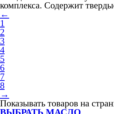
комплекса. Cодержит тверды
←
1
2
3
4
5
6
7
8
→
Показывать товаров на стра
ВЫБРАТЬ МАСЛО