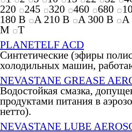
220
245
320
460
680
1
180 B
A 210 B
A 300 B
A
M
T
PLANETELF ACD
Синтетические (эфиры полис
холодильных машин, работа
NEVASTANE GREASE AER
Водостойкая смазка, допущен
продуктами питания в аэрозо
нетто).
NEVASTANE LUBE AEROS