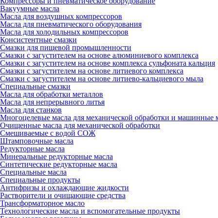
Компрессоры и пневматическое оборудование
Вакуумные масла
Масла для воздушных компрессоров
Масла для пневматического оборудования
Масла для холодильных компрессоров
Консистентные смазки
Смазки для пищевой промышленности
Смазки с загустителем на основе алюминиевого комплекса
Смазки с загустителем на основе комплекса сульфоната кальция
Смазки с загустителем на основе литиевого комплекса
Смазки с загустителем на основе литиево-кальциевого мыла
Специальные смазки
Масла для обработки металлов
Масла для непрерывного литья
Масла для станков
Многоцелевые масла для механической обработки и машинные 
Очищенные масла для механической обработки
Смешиваемые с водой СОЖ
Штамповочные масла
Редукторные масла
Минеральные редукторные масла
Синтетические редукторные масла
Специальные масла
Специальные продукты
Антифризы и охлаждающие жидкости
Растворители и очищающие средства
Трансформаторное масло
Технологические масла и вспомогательные продукты