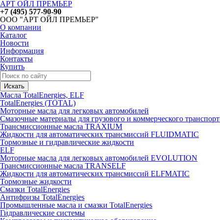
АРТ ОЙЛ ПРЕМЬЕР
+7 (495) 577-90-90
ООО "АРТ ОЙЛ ПРЕМЬЕР"
О компании
Каталог
Новости
Информация
Контакты
Купить
Масла TotalEnergies, ELF
TotalEnergies (TOTAL)
Моторные масла для легковых автомобилей
Смазочные материалы для грузового и коммерческого транспор
Трансмиссионные масла TRAXIUM
Жидкости для автоматических трансмиссий FLUIDMATIC
Тормозные и гидравлические жидкости
ELF
Моторные масла для легковых автомобилей EVOLUTION
Трансмиссионные масла TRANSELF
Жидкости для автоматических трансмиссий ELFMATIC
Тормозные жидкости
Смазки TotalEnergies
Антифризы TotalEnergies
Промышленные масла и смазки TotalEnergies
Гидравлические системы