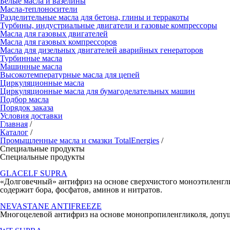
Белые масла и вазелины
Масла-теплоносители
Разделительные масла для бетона, глины и терракоты
Турбины, индустриальные двигатели и газовые компрессоры
Масла для газовых двигателей
Масла для газовых компрессоров
Масла для дизельных двигателей аварийных генераторов
Турбинные масла
Машинные масла
Высокотемпературные масла для цепей
Циркуляционные масла
Циркуляционные масла для бумагоделательных машин
Подбор масла
Порядок заказа
Условия доставки
Главная
/
Каталог
/
Промышленные масла и смазки TotalEnergies
/
Специальные продукты
Специальные продукты
GLACELF SUPRA
«Долговечный» антифриз на основе сверхчистого моноэтиленгл
содержит бора, фосфатов, аминов и нитратов.
NEVASTANE ANTIFREEZE
Многоцелевой антифриз на основе монопропиленгликоля, допущ