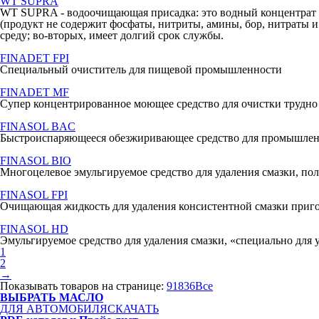
WT SUPRA
WT SUPRA - водоочищающая присадка: это водный концентрат 
(продукт не содержит фосфаты, нитриты, амины, бор, нитраты
среду; во-вторых, имеет долгий срок службы.
FINADET FPI
Специальный очиститель для пищевой промышленности
FINADET MF
Супер концентрированное моющее средство для очистки трудн
FINASOL BAC
Быстроиспаряющееся обезжиривающее средство для промышле
FINASOL BIO
Многоцелевое эмульгируемое средство для удаления смазки, по
FINASOL FPI
Очищающая жидкость для удаления консистентной смазки приг
FINASOL HD
Эмульгируемое средство для удаления смазки, «специально для 
1
2
→
Показывать товаров на странице:
9
18
36
Все
ВЫБРАТЬ МАСЛО
ДЛЯ АВТОМОБИЛЯ
СКАЧАТЬ