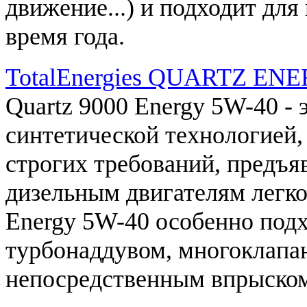
движение
...
)
и
подходит
для
время
года
.
TotalEnergies QUARTZ EN
Quartz
9000
Energy
5W
-
40
- 
синтетической
технологией
,
строгих
требований
, предъ
дизельным
двигателям
легк
Energy
5W
-
40
особенно
под
турбонаддувом
,
многоклапа
непосредственным
впрыско