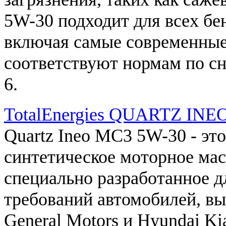
5W
-
30
подходит
для
всех
бе
включая
самые
современны
соответствуют
нормам
по
с
6
.
TotalEnergies QUARTZ INE
Quartz
Ineo
MC3
5W
-
30
-
это
синтетическое
моторное
мас
специально
разработанное
д
требований
автомобилей
,
вы
General
Motors
и
Hyundai
Ki