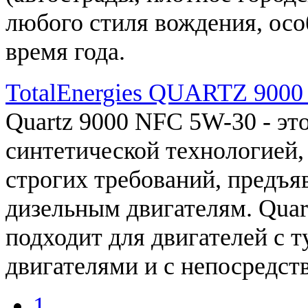
любого
стиля
вождения
,
осо
время
года
.
TotalEnergies QUARTZ 900
Quartz
9000
NFC
5W
-
30
- эт
синтетической
технологией
,
строгих
требований
, предъ
дизельным
двигателям
.
Quar
подходит
для
двигателей с
т
двигателями
и
с
непосредст
1