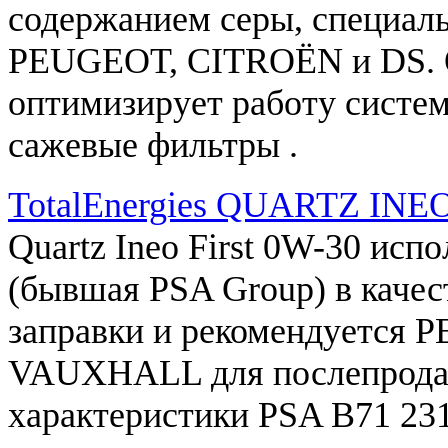
содержанием серы,
специал
PEUGEOT
,
CITROËN
и
DS
.
оптимизирует
работу
систе
сажевые
фильтры
.
TotalEnergies QUARTZ INE
Quartz
Ineo
First
0W
-
30
испо
(
бывшая
PSA
Group
)
в
качес
заправки
и
рекомендуется
P
VAUXHALL
для
послепрод
характеристики
PSA
B71
23