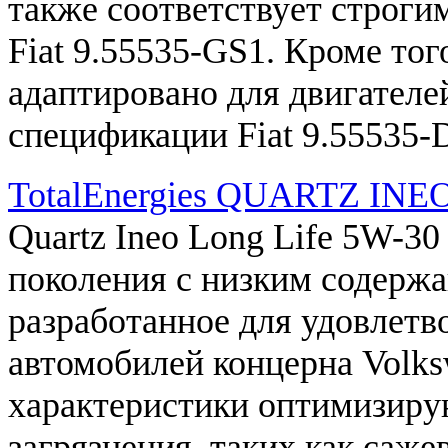
также
соответствует
строги
Fiat
9.55535
-
GS1
.
Кроме
тог
адаптировано
для
двигателе
спецификации
Fiat
9.55535
-
TotalEnergies QUARTZ IN
Quartz
Ineo
Long
Life
5W
-
30
поколения
с
низким
содержа
разработанное
для
удовлетв
автомобилей
концерна
Volk
характеристики
оптимизиру
загрязнения
,
таких
как
саже