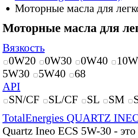
Моторные масла для легк
Моторные масла для ле
Вязкость
0W20
0W30
0W40
10W
5W30
5W40
68
API
SN/CF
SL/CF
SL
SM
TotalEnergies QUARTZ INE
Quartz
Ineo
ECS
5W
-
30
- эт