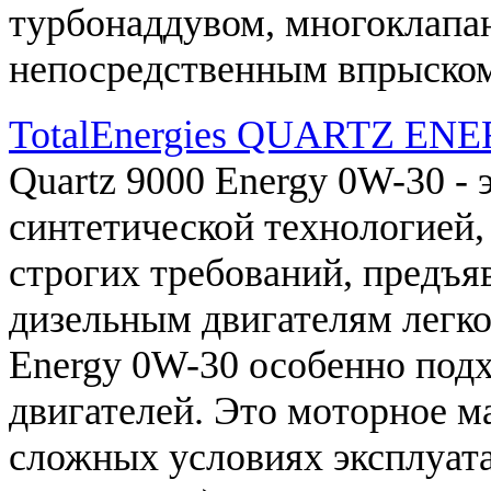
турбонаддувом
,
многоклапа
непосредственным
впрыско
TotalEnergies QUARTZ EN
Quartz
9000
Energy
0W
-
30
- 
синтетической
технологией
,
строгих
требований
, предъ
дизельным
двигателям
легк
Energy
0W
-
30
особенно
под
двигателей
.
Это
моторное
м
сложных
условиях
эксплуат