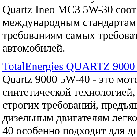
Quartz
Ineo
MC3
5W
-
30
соот
международным
стандартам
требованиям
самых
требова
автомобилей
.
TotalEnergies QUARTZ 900
Quartz
9000
5W
-
40
- это
мот
синтетической
технологией
,
строгих
требований
, предъ
дизельным
двигателям
легк
40
особенно
подходит
для
д