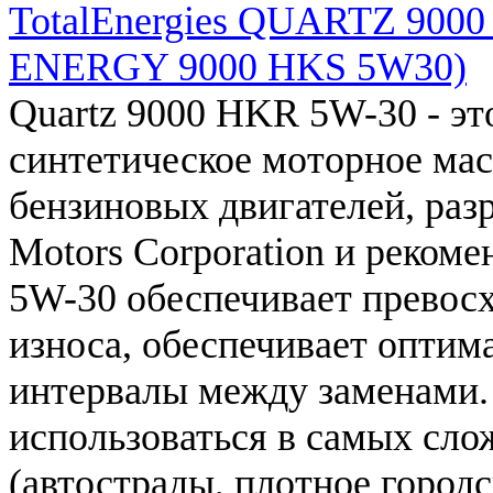
TotalEnergies QUARTZ 900
ENERGY 9000 HKS 5W30)
Quartz
9000
HKR
5W
-
30
-
эт
синтетическое
моторное
мас
бензиновых
двигателей
,
раз
Motors
Corporation
и
рекоме
5W
-
30
обеспечивает
превос
износа
,
обеспечивает
оптим
интервалы
между заменами
.
использоваться
в
самых
сло
(
автострады
,
плотное
городс