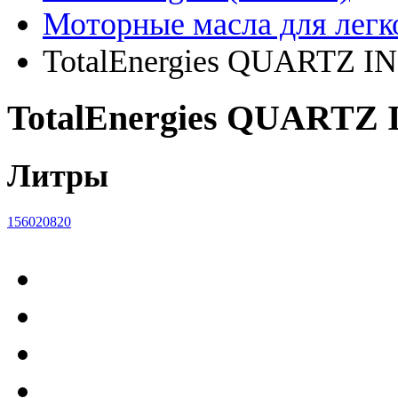
Моторные масла для лег
TotalEnergies QUARTZ I
TotalEnergies QUARTZ
Литры
1
5
60
208
20