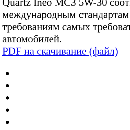
Quartz
Ineo
MC3
5W
-
30
соот
международным
стандартам
требованиям
самых
требова
автомобилей
.
PDF на скачивание (файл)