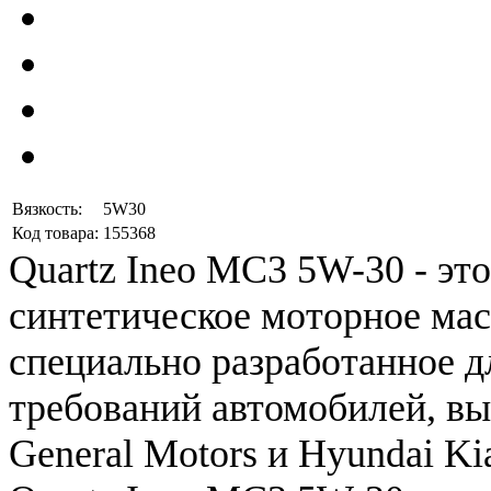
Вязкость:
5W30
Код товара:
155368
Quartz
Ineo
MC3
5W
-
30
-
это
синтетическое
моторное
мас
специально
разработанное
д
требований
автомобилей
,
вы
General
Motors
и
Hyundai
Ki