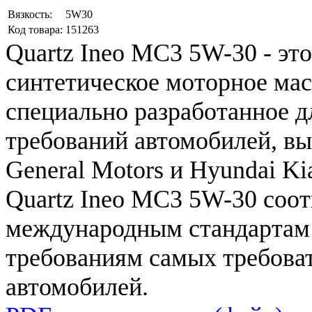
Вязкость:
5W30
Код товара:
151263
Quartz
Ineo
MC3
5W
-
30
-
это
синтетическое
моторное
мас
специально
разработанное
д
требований
автомобилей
,
вы
General
Motors
и
Hyundai
Ki
Quartz
Ineo
MC3
5W
-
30
соот
международным
стандартам
требованиям
самых
требова
автомобилей
.