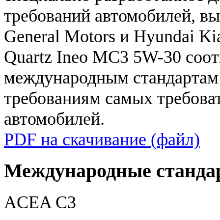
требований
автомобилей
,
вы
General
Motors
и
Hyundai
Ki
Quartz
Ineo
MC3
5W
-
30
соот
международным
стандартам
требованиям
самых
требова
автомобилей
.
PDF на скачивание (файл)
Международные станда
ACEA C3