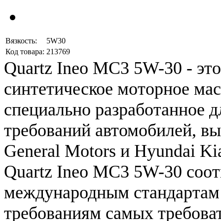
Вязкость:
5W30
Код товара:
213769
Quartz
Ineo
MC3
5W
-
30
-
это
синтетическое
моторное
мас
специально
разработанное
д
требований
автомобилей
,
вы
General
Motors
и
Hyundai
Ki
Quartz
Ineo
MC3
5W
-
30
соот
международным
стандартам
требованиям
самых
требова