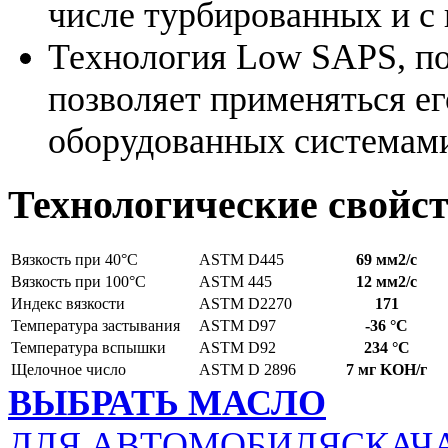
числе турбированных и с
Технология Low SAPS, по
позволяет применяться ег
оборудованных системами
Технологические свойс
Вязкость при 40°C
ASTM D445
69 мм2/с
Вязкость при 100°C
ASTM 445
12 мм2/с
Индекс вязкости
ASTM D2270
171
Температура застывания
ASTM D97
-36 °C
Температура вспышки
ASTM D92
234 °C
Щелочное число
ASTM D 2896
7 мг KOH/г
ВЫБРАТЬ МАСЛО
ДЛЯ АВТОМОБИЛЯ
СКАЧ