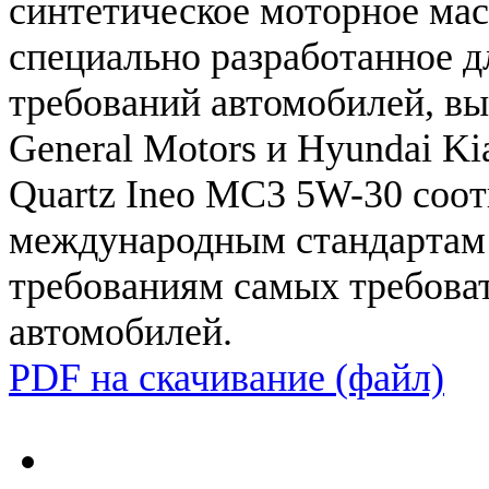
синтетическое
моторное
мас
специально
разработанное
д
требований
автомобилей
,
вы
General
Motors
и
Hyundai
Ki
Quartz
Ineo
MC3
5W
-
30
соот
международным
стандартам
требованиям
самых
требова
автомобилей
.
PDF на скачивание (файл)