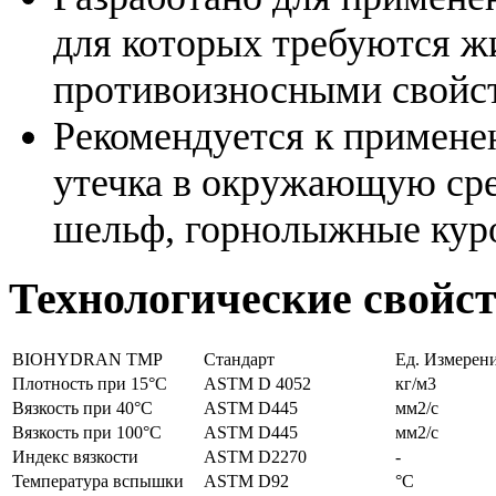
для которых требуются ж
противоизносными свойс
Рекомендуется к примене
утечка в окружающую сре
шельф, горнолыжные куро
Технологические свойс
BIOHYDRAN TMP
Cтандарт
Ед. Измерен
Плотность при 15°C
ASTM D 4052
кг/м3
Вязкость при 40°C
ASTM D445
мм2/с
Вязкость при 100°C
ASTM D445
мм2/с
Индекс вязкости
ASTM D2270
-
Температура вспышки
ASTM D92
°C