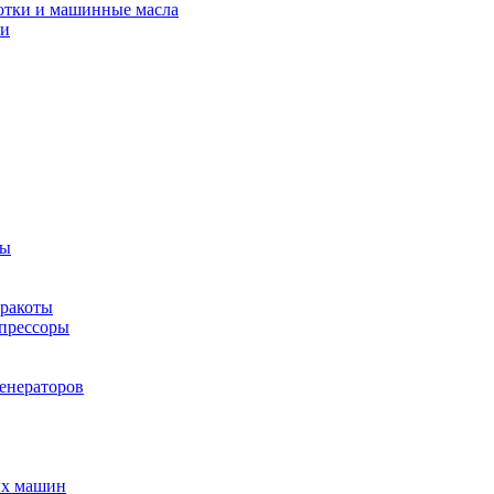
отки и машинные масла
ки
ты
рракоты
мпрессоры
енераторов
ых машин