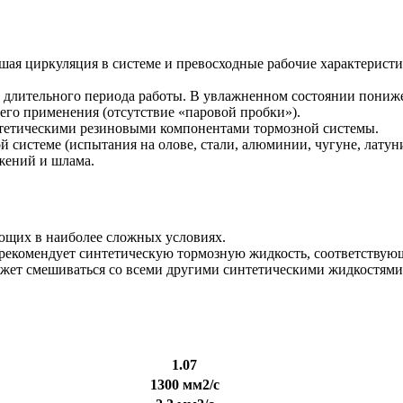
ошая циркуляция в системе и превосходные рабочие характерист
е длительного периода работы. В увлажненном состоянии пониж
 его применения (отсутствие «паровой пробки»).
интетическими резиновыми компонентами тормозной системы.
 системе (испытания на олове, стали, алюминии, чугуне, латун
ожений и шлама.
ающих в наиболее сложных условиях.
ль рекомендует синтетическую тормозную жидкость, соответст
ет смешиваться со всеми другими синтетическими жидкостями
1.07
1300 мм2/с