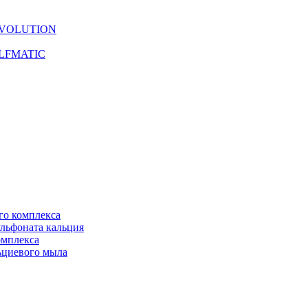
 EVOLUTION
 ELFMATIC
го комплекса
ульфоната кальция
омплекса
льциевого мыла