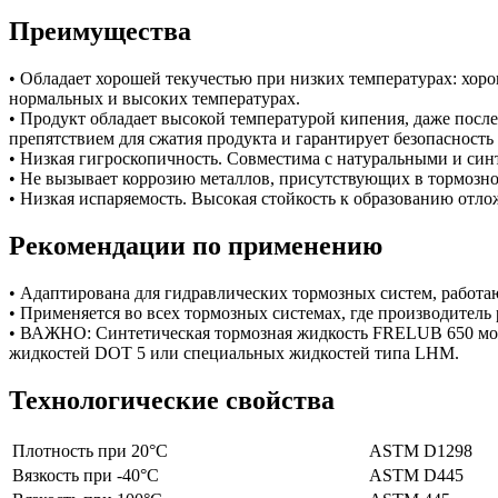
Преимущества
• Обладает хорошей текучестью при низких температурах: хор
нормальных и высоких температурах.
• Продукт обладает высокой температурой кипения, даже посл
препятствием для сжатия продукта и гарантирует безопасность
• Низкая гигроскопичность. Совместима с натуральными и с
• Не вызывает коррозию металлов, присутствующих в тормозной
• Низкая испаряемость. Высокая стойкость к образованию отл
Рекомендации по применению
• Адаптирована для гидравлических тормозных систем, работ
• Применяется во всех тормозных системах, где производите
• ВАЖНО: Синтетическая тормозная жидкость FRELUB 650 мож
жидкостей DOT 5 или специальных жидкостей типа LHM.
Технологические свойства
Плотность при 20°C
ASTM D1298
Вязкость при -40°C
ASTM D445