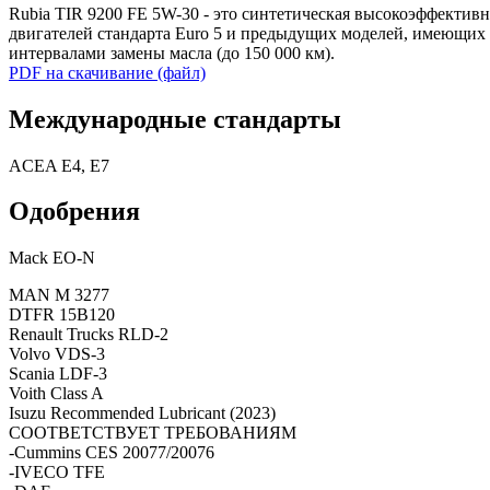
Rubia
TIR
9200
FE
5W
-
30
-
это
синтетическая
высокоэффективн
двигателей
стандарта
Euro
5
и
предыдущих
моделей
,
имеющих
интервалами
замены
масла
(
до
150
000
км
)
.
PDF на скачивание (файл)
Международные стандарты
ACEA E4, E7
Одобрения
Mack EO-N
MAN M 3277
DTFR 15B120
Renault Trucks RLD-2
Volvo VDS-3
Scania LDF-3
Voith Class A
Isuzu Recommended Lubricant (2023)
СООТВЕТСТВУЕТ
ТРЕБОВАНИЯМ
-Cummins
CES
20077/20076
-IVECO
TFE