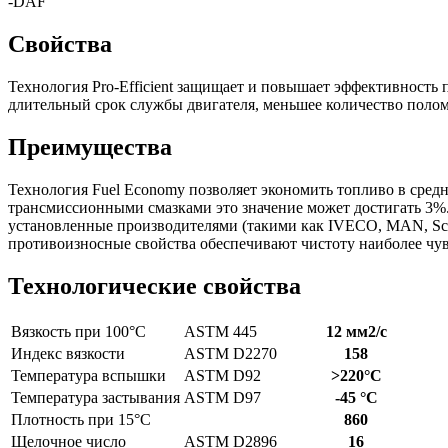
-DAF
Свойства
Технология
Pro
-
Efficient
защищает
и
повышает
эффективность
длительный
срок
службы
двигателя
,
меньшее
количество
поло
Преимущества
Технология
Fuel
Economy
позволяет
экономить
топливо
в
сред
трансмиссионными
смазками
это
значение
может
достигать
3
%
установленные
производителями
(
такими
как
IVECO
,
MAN
,
Sc
противоизносные
свойства
обеспечивают
чистоту
наиболее
чу
Технологические свойства
Вязкость при 100°C
ASTM 445
12 мм2/с
Индекс вязкости
ASTM D2270
158
Температура вспышки
ASTM D92
>220°C
Температура застывания
ASTM D97
-45 °C
Плотность при 15°C
860
Щелочное число
ASTM D2896
16