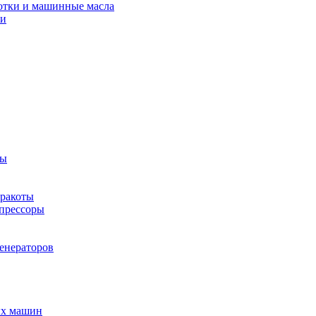
отки и машинные масла
ки
ты
рракоты
мпрессоры
енераторов
ых машин