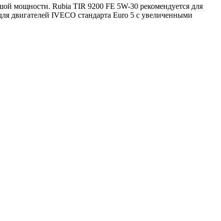
шой
мощности
.
Rubia
TIR
9200
FE
5W
-
30
рекомендуется
для
для
двигателей
IVECO
стандарта
Euro
5
с
увеличенными