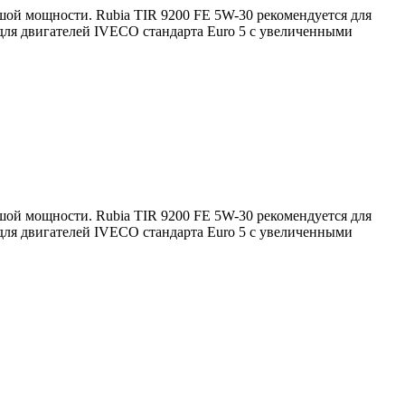
шой
мощности
.
Rubia
TIR
9200
FE
5W
-
30
рекомендуется
для
для
двигателей
IVECO
стандарта
Euro
5
с
увеличенными
шой
мощности
.
Rubia
TIR
9200
FE
5W
-
30
рекомендуется
для
для
двигателей
IVECO
стандарта
Euro
5
с
увеличенными