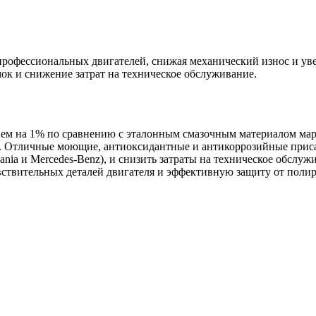
профессиональных
двигателей
,
снижая
механический
износ
и
ув
мок
и
снижение
затрат
на техническое
обслуживание
.
нем
на
1
%
по
сравнению
с
эталонным
смазочным
материалом
ма
.
Отличные
моющие
,
антиоксидантные
и
антикоррозийные
прис
ania
и
Mercedes
-
Benz
)
,
и
снизить
затраты
на техническое
обслуж
вствительных
деталей
двигателя
и
эффективную
защиту
от
поли