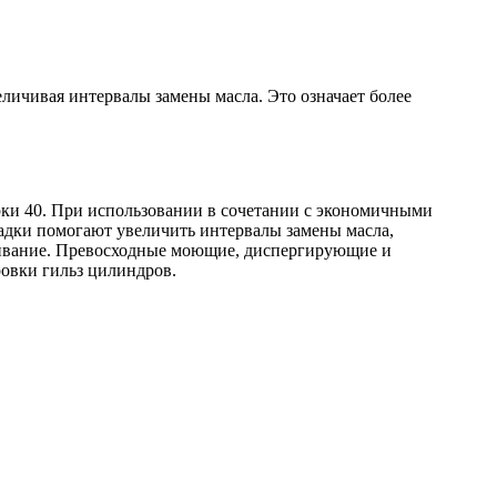
еличивая
интервалы
замены
масла
.
Это
означает
более
рки
40
.
При
использовании
в
сочетании
с
экономичными
адки
помогают
увеличить
интервалы
замены
масла
,
ивание
.
Превосходные
моющие
,
диспергирующие
и
ровки
гильз
цилиндров
.