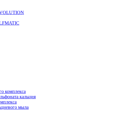
 EVOLUTION
 ELFMATIC
го комплекса
ульфоната кальция
омплекса
льциевого мыла