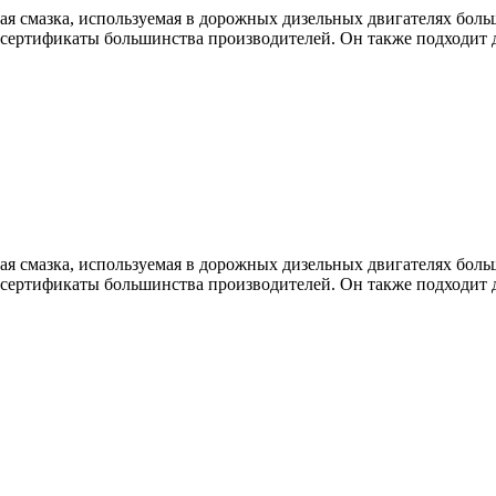
ая
смазка
,
используемая
в
дорожных
дизельных
двигателях
боль
сертификаты
большинства
производителей
.
Он
также
подходит
ая
смазка
,
используемая
в
дорожных
дизельных
двигателях
боль
сертификаты
большинства
производителей
.
Он
также
подходит