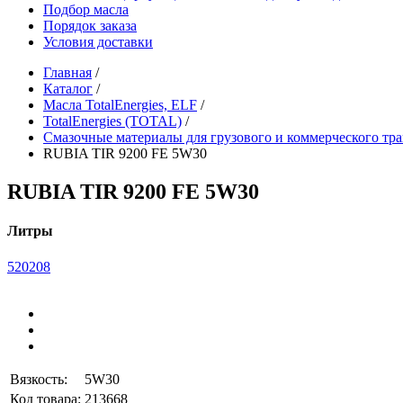
Подбор масла
Порядок заказа
Условия доставки
Главная
/
Каталог
/
Масла TotalEnergies, ELF
/
TotalEnergies (TOTAL)
/
Смазочные материалы для грузового и коммерческого т
RUBIA TIR 9200 FE 5W30
RUBIA TIR 9200 FE 5W30
Литры
5
20
208
Вязкость:
5W30
Код товара:
213668