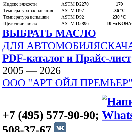
Индекс вязкости
ASTM D2270
170
Температура застывания
ASTM D97
-36 °C
Температура вспышки
ASTM D92
230 °C
Щелочное число
ASTM D2896
10 мгKOH/г
ВЫБРАТЬ МАСЛО
ДЛЯ АВТОМОБИЛЯ
СКАЧ
PDF-каталог и Прайс-лист
2005 — 2026
ООО "АРТ ОЙЛ ПРЕМЬЕР
+7 (495) 577-90-90;
508-37-67