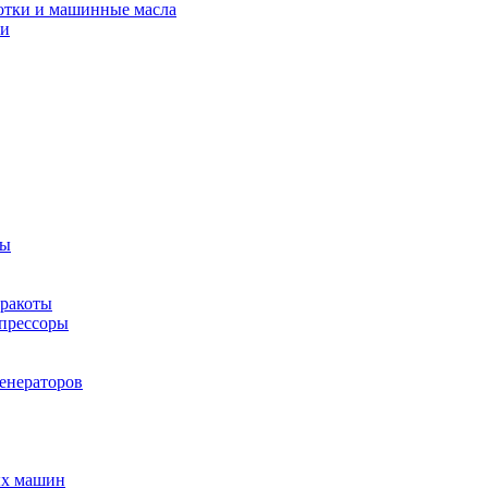
отки и машинные масла
ки
ты
рракоты
мпрессоры
енераторов
ых машин