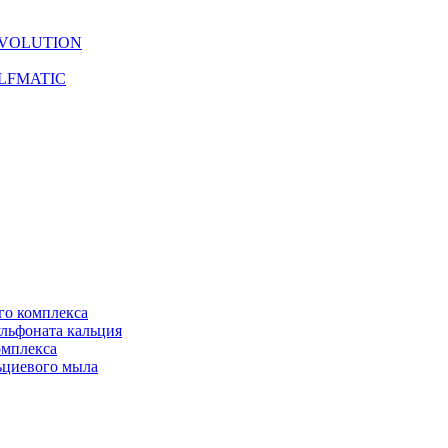
 EVOLUTION
 ELFMATIC
го комплекса
ульфоната кальция
омплекса
льциевого мыла