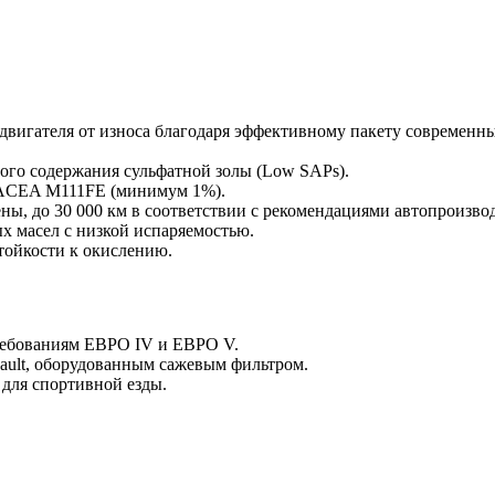
в двигателя от износа благодаря эффективному пакету совреме
ого содержания сульфатной золы (Low SAPs).
е ACEA M111FE (минимум 1%).
ы, до 30 000 км в соответствии с рекомендациями автопроизво
 масел с низкой испаряемостью.
тойкости к окислению.
требованиям ЕВРО IV и ЕВРО V.
ault, оборудованным сажевым фильтром.
 для спортивной езды.